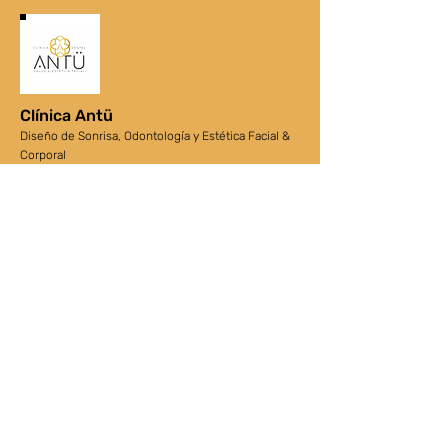
Clínica Antü
Diseño de Sonrisa, Odontología y Estética Facial &
Corporal
info@clinicaantu.com
‪+56 9 2095 7570‬
Los Conquistadores 2251 - Oficina 21
Providencia - Santiago
Mapa de ubicación
Horarios
Lun a Vie: 9:00 a 14:00 - 15:00 a 19:30.